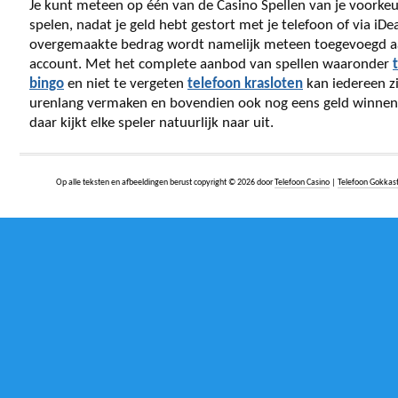
Je kunt meteen op één van de Casino Spellen van je voorke
spelen, nadat je geld hebt gestort met je telefoon of via iDea
overgemaakte bedrag wordt namelijk meteen toegevoegd a
account. Met het complete aanbod van spellen waaronder
bingo
en niet te vergeten
telefoon krasloten
kan iedereen z
urenlang vermaken en bovendien ook nog eens geld winnen
daar kijkt elke speler natuurlijk naar uit.
Op alle teksten en afbeeldingen berust copyright © 2026 door
Telefoon Casino
|
Telefoon Gokkas