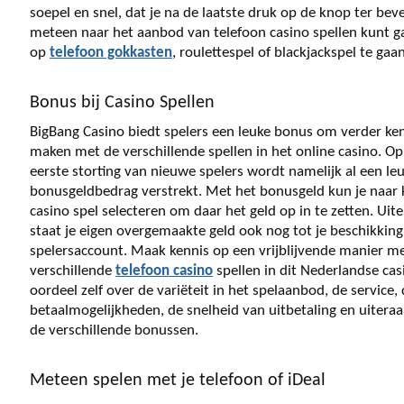
soepel en snel, dat je na de laatste druk op de knop ter beve
meteen naar het aanbod van telefoon casino spellen kunt 
op
telefoon gokkasten
, roulettespel of blackjackspel te gaa
Bonus bij Casino Spellen
BigBang Casino biedt spelers een leuke bonus om verder ken
maken met de verschillende spellen in het online casino. Op
eerste storting van nieuwe spelers wordt namelijk al een le
bonusgeldbedrag verstrekt. Met het bonusgeld kun je naar 
casino spel selecteren om daar het geld op in te zetten. Uit
staat je eigen overgemaakte geld ook nog tot je beschikking
spelersaccount. Maak kennis op een vrijblijvende manier m
verschillende
telefoon casino
spellen in dit Nederlandse cas
oordeel zelf over de variëteit in het spelaanbod, de service,
betaalmogelijkheden, de snelheid van uitbetaling en uiteraa
de verschillende bonussen.
Meteen spelen met je telefoon of iDeal